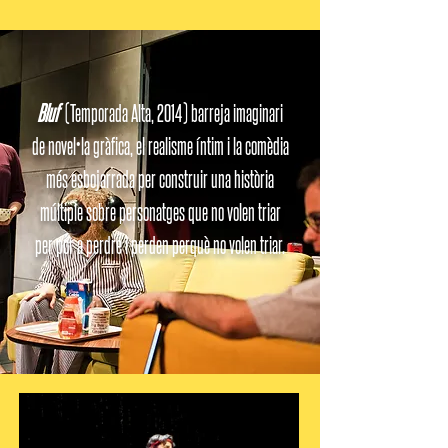
Bluf
(Temporada Alta, 2014) barreja imaginari
de novel•la gràfica, el realisme íntim i la comèdia
més esbojarrada per construir una història
múltiple sobre personatges que no volen triar
per por a perdre i perden perquè no volen triar.