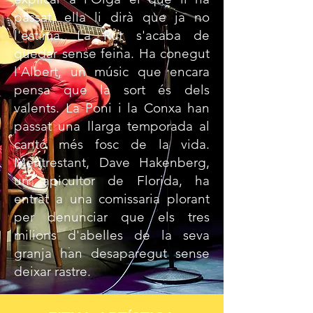
passat, ella li dirà que ja no
l'estima. La Rut s'acaba de
quedar sense feina. Ha conegut
l'Albert, un músic que encara
pensa que la sort és dels
valents. La Poni i la Conxa han
passat una llarga temporada al
cantó més fosc de la vida.
Mentrestant, Dave Hakenberg,
un apicultor de Florida, ha
entrat a una comissaria plorant
per denunciar que els tres
milions d'abelles de la seva
granja han desaparegut sense
deixar rastre.