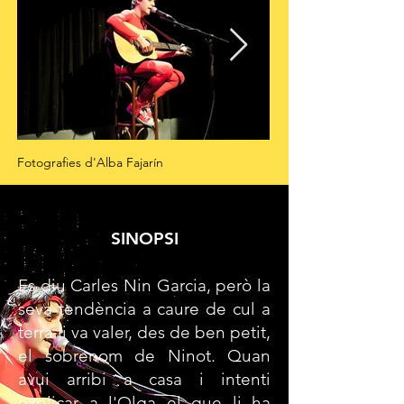
Fotografies d'Alba Fajarín
SINOPSI
Es diu Carles Nin Garcia, però la
seva tendència a caure de cul a
terra li va valer, des de ben petit,
el sobrenom de Ninot. Quan
avui arribi a casa i intenti
explicar a l'Olga el que li ha