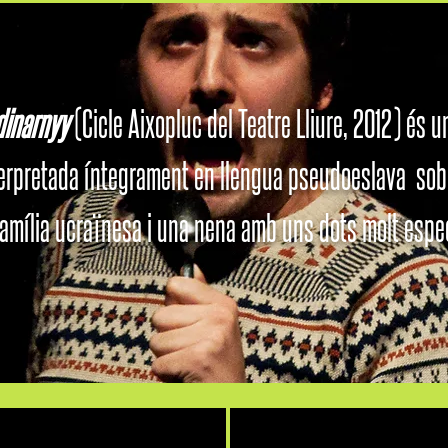
dinarnyy
(Cicle Aixopluc del Teatre Lliure, 2012) és 
terpretada íntegrament en llengua pseudoeslava sob
família ucraïnesa i una nena amb uns dots molt espec