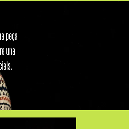
una peça
re una
ials.