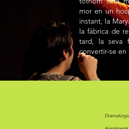
tothom serà m
mor en un hosp
instant, la Mar
la fàbrica de r
tard, la seva 
convertir-se en
Dramatúrgia
Agraïments