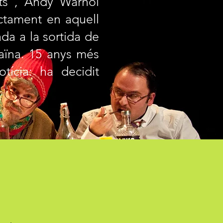
ts", Andy Warhol
ctament en aquell
da a la sortida de
raïna. 15 anys més
tícia: ha decidit