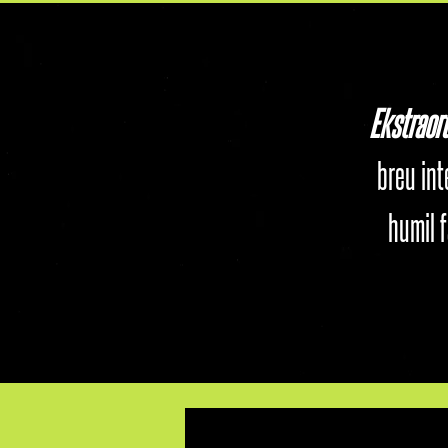
Ekstraor
breu in
humil 