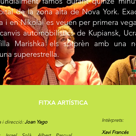
undialment famós durant quinze minu
ital de la zona alta de Nova York. Exa
ya i en Nikolai es veuen per primera vega
ecanvis automobilístics de Kupiansk, Uc
filla Marishka els sorprèn amb una no
 una superestrella.
FITXA ARTÍSTICA
Intèrprets:
 i direcció:
Joan Yago
Xavi Francés
: Israel Solà, Albert Pascual,