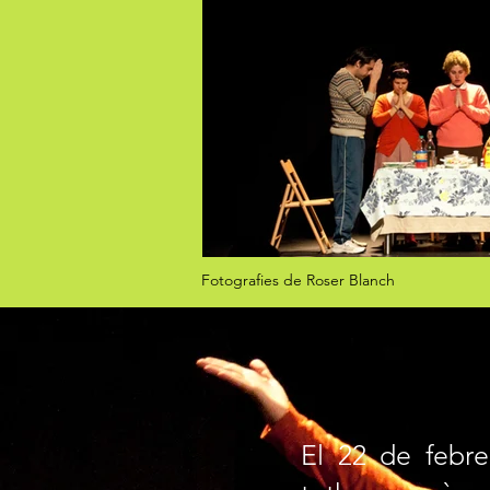
Fotografies d'Anna Fàbrega
Fotografies de Roser Blanch
El 22 de febre