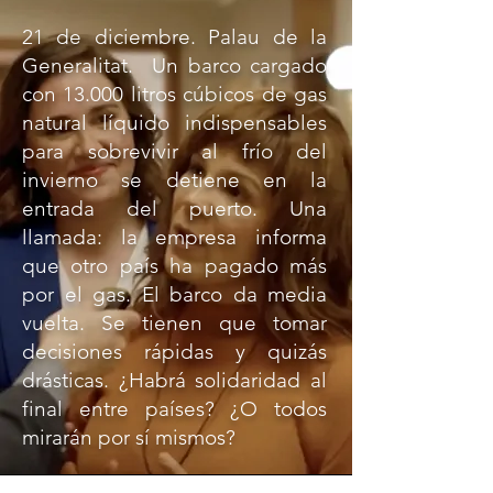
21 de diciembre. Palau de la
Generalitat. Un barco cargado
con 13.000 litros cúbicos de gas
natural líquido indispensables
para sobrevivir al frío del
invierno se detiene en la
entrada del puerto. Una
llamada: la empresa informa
que otro país ha pagado más
por el gas. El barco da media
vuelta. Se tienen que tomar
decisiones rápidas y quizás
drásticas. ¿Habrá solidaridad al
final entre países? ¿O todos
mirarán por sí mismos?